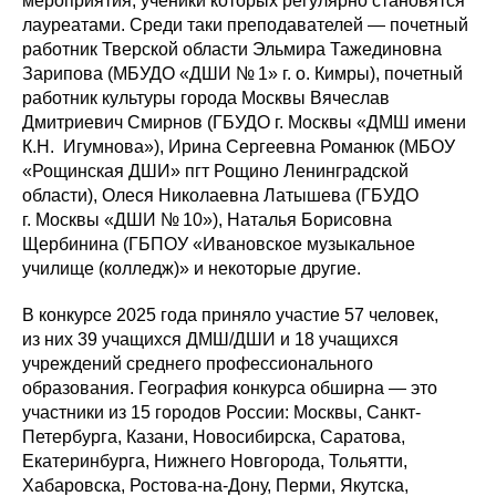
мероприятия, ученики которых регулярно становятся
лауреатами. Среди таки преподавателей — почетный
работник Тверской области Эльмира Тажединовна
Зарипова (МБУДО «ДШИ № 1» г. о. Кимры), почетный
работник культуры города Москвы Вячеслав
Дмитриевич Смирнов (ГБУДО г. Москвы «ДМШ имени
К.Н. Игумнова»), Ирина Сергеевна Романюк (МБОУ
«Рощинская ДШИ» пгт Рощино Ленинградской
области), Олеся Николаевна Латышева (ГБУДО
г. Москвы «ДШИ № 10»), Наталья Борисовна
Щербинина (ГБПОУ «Ивановское музыкальное
училище (колледж)» и некоторые другие.
В конкурсе 2025 года приняло участие 57 человек,
из них 39 учащихся ДМШ/ДШИ и 18 учащихся
учреждений среднего профессионального
образования. География конкурса обширна — это
участники из 15 городов России: Москвы, Санкт-
Петербурга, Казани, Новосибирска, Саратова,
Екатеринбурга, Нижнего Новгорода, Тольятти,
Хабаровска, Ростова-на-Дону, Перми, Якутска,